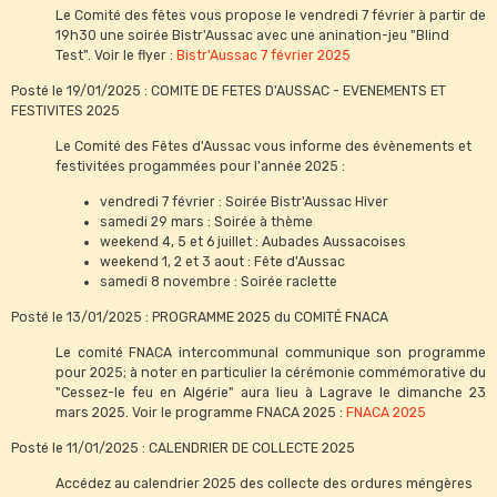
Le Comité des fêtes vous propose le vendredi 7 février à partir de
19h30 une soirée Bistr'Aussac avec une anination-jeu "Blind
Test". Voir le flyer :
Bistr'Aussac 7 février 2025
Posté le 19/01/2025 : COMITE DE FETES D'AUSSAC - EVENEMENTS ET
FESTIVITES 2025
Le Comité des Fêtes d'Aussac vous informe des évènements et
festivitées progammées pour l'année 2025 :
vendredi 7 février : Soirée Bistr'Aussac Hiver
samedi 29 mars : Soirée à thème
weekend 4, 5 et 6 juillet : Aubades Aussacoises
weekend 1, 2 et 3 aout : Fête d'Aussac
samedi 8 novembre : Soirée raclette
Posté le 13/01/2025 : PROGRAMME 2025 du COMITÉ FNACA
Le comité FNACA intercommunal communique son programme
pour 2025; à noter en particulier la cérémonie commémorative du
"Cessez-le feu en Algérie" aura lieu à Lagrave le dimanche 23
mars 2025. Voir le programme FNACA 2025 :
FNACA 2025
Posté le 11/01/2025 : CALENDRIER DE COLLECTE 2025
Accédez au calendrier 2025 des collecte des ordures méngères