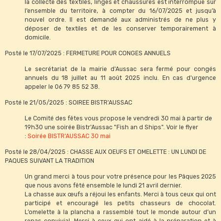
la collecte des textiles, linges et chaussures est interrompue sur
l’ensemble du territoire, à compter du 16/07/2025 et jusqu’à
nouvel ordre. Il est demandé aux administrés de ne plus y
déposer de textiles et de les conserver temporairement à
domicile.
Posté le 17/07/2025 : FERMETURE POUR CONGES ANNUELS
Le secrétariat de la mairie d'Aussac sera fermé pour congés
annuels du 18 juillet au 11 août 2025 inclu. En cas d'urgence
appeler le 06 79 85 52 38.
Posté le 21/05/2025 : SOIREE BISTR'AUSSAC
Le Comité des fêtes vous propose le vendredi 30 mai à partir de
19h30 une soirée Bistr'Aussac "Fish an d Ships". Voir le flyer
:
Soirée BISTR'AUSSAC 30 mai
Posté le 28/04/2025 : CHASSE AUX OEUFS ET OMELETTE : UN LUNDI DE
PAQUES SUIVANT LA TRADITION
Un grand merci à tous pour votre présence pour les Pâques 2025
que nous avons fêté ensemble le lundi 21 avril dernier.
La chasse aux œufs a réjoui les enfants. Merci à tous ceux qui ont
participé et encouragé les petits chasseurs de chocolat.
L’omelette à la plancha a rassemblé tout le monde autour d’un
repas convivial. Merci à ceux qui ont aidé à la préparation et à