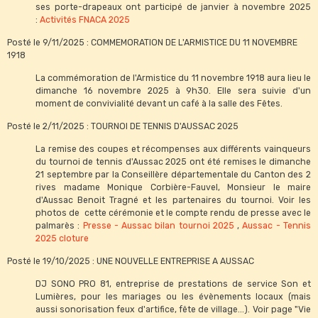
ses porte-drapeaux ont participé de janvier à novembre 2025
:
Activités FNACA 2025
Posté le 9/11/2025 : COMMEMORATION DE L'ARMISTICE DU 11 NOVEMBRE
1918
La commémoration de l'Armistice du 11 novembre 1918 aura lieu le
dimanche 16 novembre 2025 à 9h30. Elle sera suivie d'un
moment de convivialité devant un café à la salle des Fêtes.
Posté le 2/11/2025 : TOURNOI DE TENNIS D'AUSSAC 2025
La remise des coupes et récompenses aux différents vainqueurs
du tournoi de tennis d'Aussac 2025 ont été remises le dimanche
21 septembre par la Conseillère départementale du Canton des 2
rives madame Monique Corbière-Fauvel, Monsieur le maire
d'Aussac Benoit Tragné et les partenaires du tournoi. Voir les
photos de cette cérémonie et le compte rendu de presse avec le
palmarès :
Presse - Aussac bilan tournoi 2025
,
Aussac - Tennis
2025 cloture
Posté le 19/10/2025 : UNE NOUVELLE ENTREPRISE A AUSSAC
DJ SONO PRO 81, entreprise de prestations de service Son et
Lumières, pour les mariages ou les évènements locaux (mais
aussi sonorisation feux d'artifice, fête de village...). Voir page "Vie