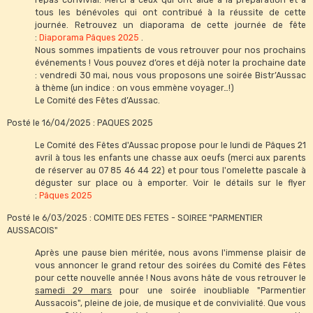
tous les bénévoles qui ont contribué à la réussite de cette
journée. Retrouvez un diaporama de cette journée de fête
:
Diaporama Pâques 2025
.
Nous sommes impatients de vous retrouver pour nos prochains
événements ! Vous pouvez d’ores et déjà noter la prochaine date
: vendredi 30 mai, nous vous proposons une soirée Bistr’Aussac
à thème (un indice : on vous emmène voyager…!)
Le Comité des Fêtes d’Aussac.
Posté le 16/04/2025 : PAQUES 2025
Le Comité des Fêtes d'Aussac propose pour le lundi de Pâques 21
avril à tous les enfants une chasse aux oeufs (merci aux parents
de réserver au 07 85 46 44 22) et pour tous l'omelette pascale à
déguster sur place ou à emporter. Voir le détails sur le flyer
:
Pâques 2025
Posté le 6/03/2025 : COMITE DES FETES - SOIREE "PARMENTIER
AUSSACOIS"
Après une pause bien méritée, nous avons l'immense plaisir de
vous annoncer le grand retour des soirées du Comité des Fêtes
pour cette nouvelle année ! Nous avons hâte de vous retrouver le
samedi 29 mars
pour une soirée inoubliable "Parmentier
Aussacois", pleine de joie, de musique et de convivialité. Que vous