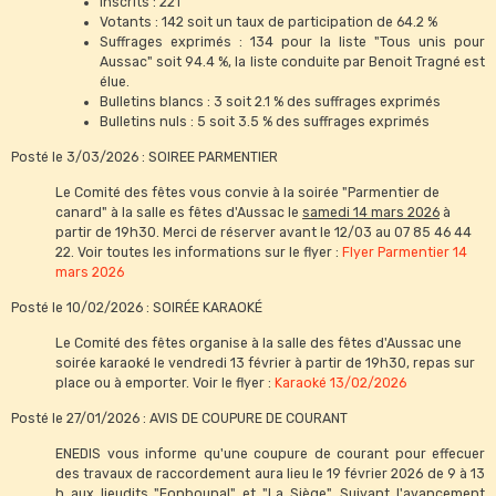
Inscrits : 221
Votants : 142 soit un taux de participation de 64.2 %
Suffrages exprimés : 134 pour la liste "Tous unis pour
Aussac" soit 94.4 %, la liste conduite par Benoit Tragné est
élue.
Bulletins blancs : 3 soit 2.1 % des suffrages exprimés
Bulletins nuls : 5 soit 3.5 % des suffrages exprimés
Posté le 3/03/2026 : SOIREE PARMENTIER
Le Comité des fêtes vous convie à la soirée "Parmentier de
canard" à la salle es fêtes d'Aussac le
samedi 14 mars 2026
à
partir de 19h30. Merci de réserver avant le 12/03 au 07 85 46 44
22. Voir toutes les informations sur le flyer :
Flyer Parmentier 14
mars 2026
Posté le 10/02/2026 : SOIRÉE KARAOKÉ
Le Comité des fêtes organise à la salle des fêtes d'Aussac une
soirée karaoké le vendredi 13 février à partir de 19h30, repas sur
place ou à emporter. Voir le flyer :
Karaoké 13/02/2026
Posté le 27/01/2026 : AVIS DE COUPURE DE COURANT
ENEDIS vous informe qu'une coupure de courant pour effecuer
des travaux de raccordement aura lieu le 19 février 2026 de 9 à 13
h aux lieudits "Fonbounal" et "La Siège". Suivant l'avancement