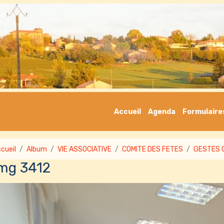
Accueil
Agenda
Formulaire
cueil
Album
VIE ASSOCIATIVE
COMITE DES FETES
GESTES 
mg 3412