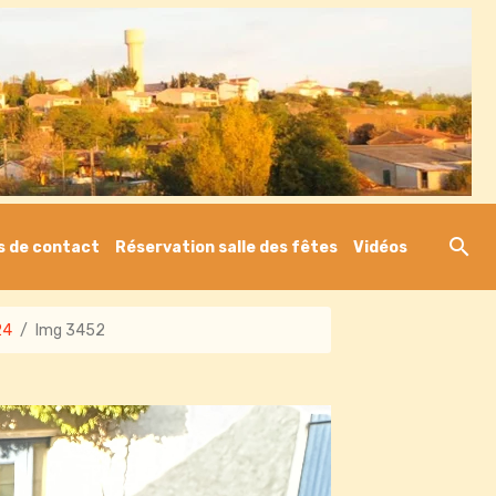
s de contact
Réservation salle des fêtes
Vidéos
24
Img 3452