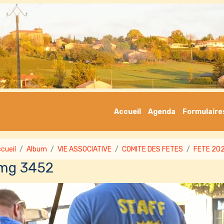
Accueil
Agenda
Formulaire
cueil
Album
VIE ASSOCIATIVE
COMITE DES FETES
FETE 20
Img 3452